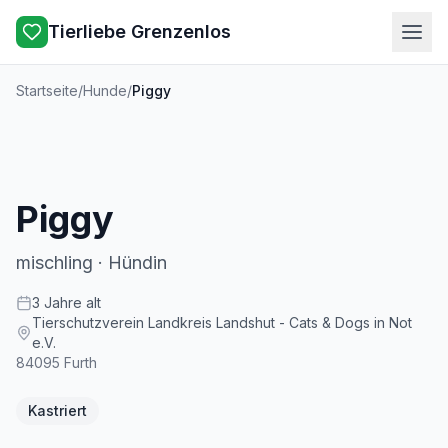
Tierliebe Grenzenlos
Startseite
/
Hunde
/
Piggy
Piggy
mischling
·
Hündin
3
Jahre
alt
Tierschutzverein Landkreis Landshut - Cats & Dogs in Not
e.V.
84095
Furth
Kastriert