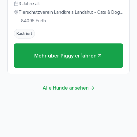
3
Jahre
alt
Tierschutzverein Landkreis Landshut - Cats & Dogs
in Not e.V.
84095
Furth
Kastriert
Mehr über
Piggy
erfahren
Alle Hunde ansehen →