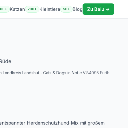
Katzen
Kleintiere
Blog
Zu Balu →
400+
200+
50+
Rüde
n Landkreis Landshut - Cats & Dogs in Not e.V.
84095
Furth
in entspannter Herdenschutzhund-Mix mit großem