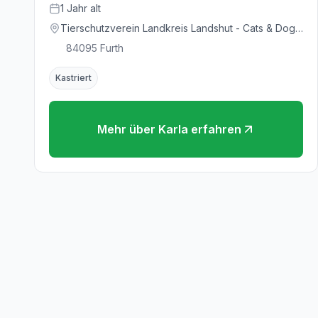
1
Jahr
alt
Tierschutzverein Landkreis Landshut - Cats & Dogs
in Not e.V.
84095
Furth
Kastriert
Mehr über
Karla
erfahren