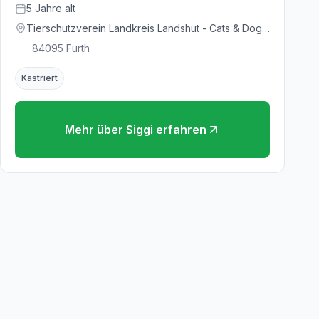
5
Jahre
alt
Tierschutzverein Landkreis Landshut - Cats & Dogs
in Not e.V.
84095
Furth
Kastriert
Mehr über
Siggi
erfahren