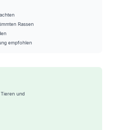
eachten
stimmten Rassen
den
rung empfohlen
n Tieren und