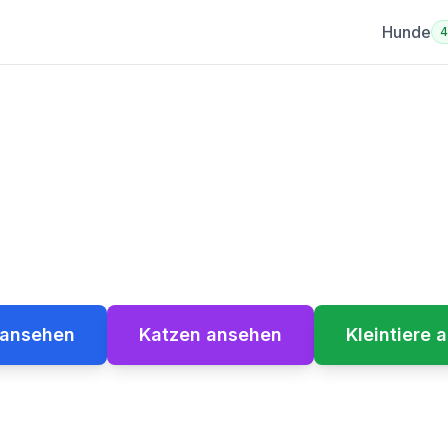
Hunde
erliebe Grenzen
ren perfekten Begleiter / Find Your Per
 ansehen
Katzen ansehen
Kleintiere 