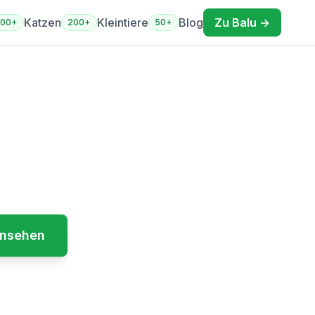
Katzen
Kleintiere
Blog
Zu Balu →
400+
200+
50+
los
fect Companion
ansehen