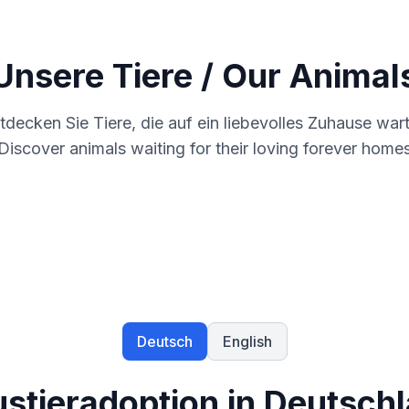
Unsere Tiere / Our Animal
Katzen
tdecken Sie Tiere, die auf ein liebevolles Zuhause war
Discover animals waiting for their loving forever home
Cats
200+
Verschmuste Stubentiger und Freigänger
Deutsch
English
stieradoption in Deutsch