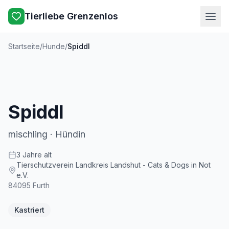
Tierliebe Grenzenlos
Startseite
/
Hunde
/
Spiddl
Spiddl
mischling
·
Hündin
3
Jahre
alt
Tierschutzverein Landkreis Landshut - Cats & Dogs in Not
e.V.
84095
Furth
Kastriert