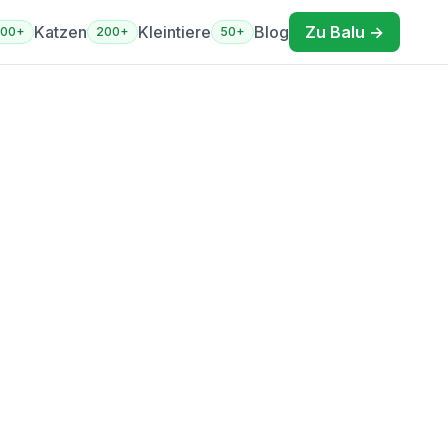
Katzen
Kleintiere
Blog
Zu Balu →
400+
200+
50+