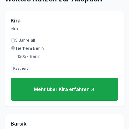
Kira
ekh
5
Jahre
alt
Tierheim Berlin
13057
Berlin
Kastriert
Mehr über
Kira
erfahren
Barsik