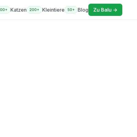
Katzen
Kleintiere
Blog
Zu Balu →
400+
200+
50+