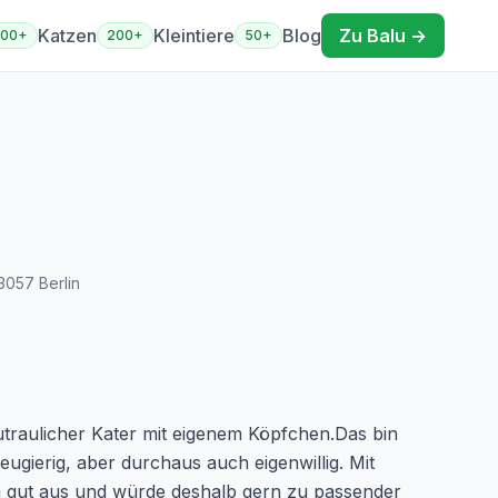
Katzen
Kleintiere
Blog
Zu Balu →
400+
200+
50+
3057
Berlin
traulicher Kater mit eigenem Köpfchen.Das bin
neugierig, aber durchaus auch eigenwillig. Mit
 gut aus und würde deshalb gern zu passender