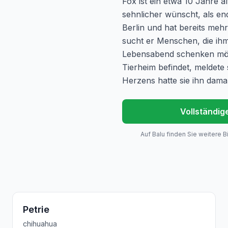
Fox ist ein etwa 10 Jahre 
sehnlicher wünscht, als e
Berlin und hat bereits meh
sucht er Menschen, die ihm 
Lebensabend schenken möch
Tierheim befindet, meldete
Herzens hatte sie ihn dama
Vollständig
Auf Balu finden Sie weitere B
Reserviert
Petrie
chihuahua