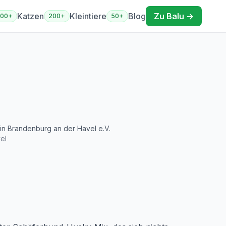
Katzen
Kleintiere
Blog
Zu Balu →
400+
200+
50+
in Brandenburg an der Havel e.V.
el