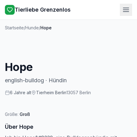
Tierliebe Grenzenlos
Startseite
/
Hunde
/
Hope
Hope
english-bulldog
·
Hündin
6
Jahre
alt
Tierheim Berlin
13057
Berlin
Größe:
Groß
Über
Hope