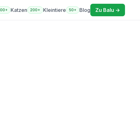
Katzen
Kleintiere
Blog
Zu Balu →
400+
200+
50+