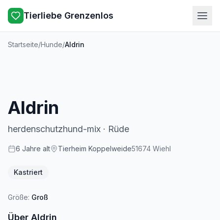
Tierliebe Grenzenlos
Startseite
/
Hunde
/
Aldrin
Aldrin
herdenschutzhund-mix
·
Rüde
6
Jahre
alt
Tierheim Koppelweide
51674
Wiehl
Kastriert
Größe:
Groß
Über
Aldrin