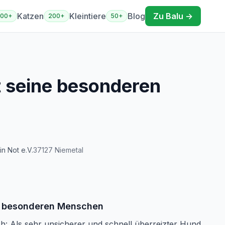
Katzen
Kleintiere
Blog
Zu Balu →
400+
200+
50+
 seine besonderen
in Not e.V.
37127
Niemetal
e besonderen Menschen
ich: Als sehr unsicherer und schnell überreizter Hund