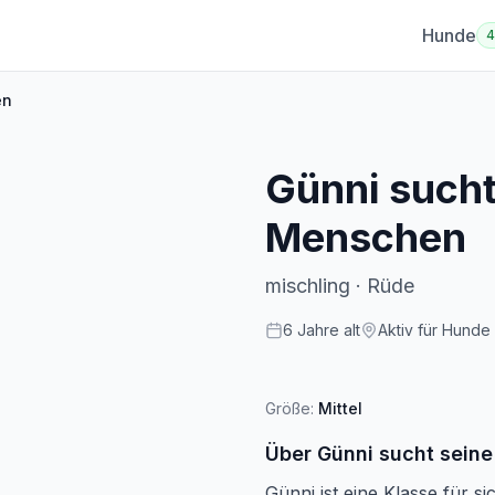
Hunde
en
Günni sucht
Menschen
mischling
·
Rüde
6
Jahre
alt
Aktiv für Hunde 
Größe:
Mittel
Über
Günni sucht sein
Günni ist eine Klasse für s