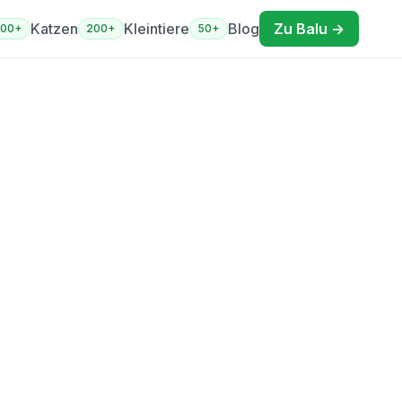
Katzen
Kleintiere
Blog
Zu Balu →
400+
200+
50+